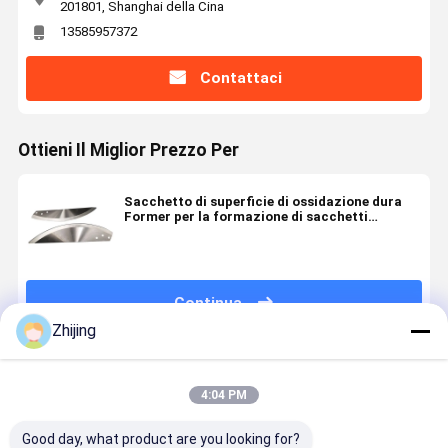
201801, Shanghai della Cina
13585957372
Contattaci
Ottieni Il Miglior Prezzo Per
Sacchetto di superficie di ossidazione dura
Former per la formazione di sacchetti
quadrati con larghezza di pellicola 50mm-
4000mm Compatibilità
Continua
Zhijing
Prodotti Raccomandati
4:04 PM
Good day, what product are you looking for?