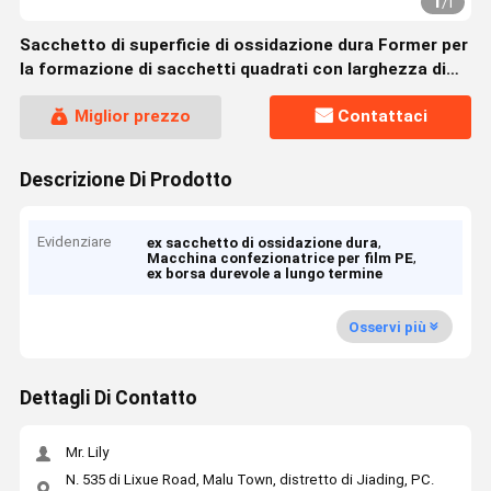
1
/
1
Sacchetto di superficie di ossidazione dura Former per
la formazione di sacchetti quadrati con larghezza di
pellicola 50mm-4000mm Compatibilità
Miglior prezzo
Contattaci
Descrizione Di Prodotto
Evidenziare
,
ex sacchetto di ossidazione dura
,
Macchina confezionatrice per film PE
ex borsa durevole a lungo termine
Osservi più
Dettagli Di Contatto
Mr. Lily
N. 535 di Lixue Road, Malu Town, distretto di Jiading, PC.