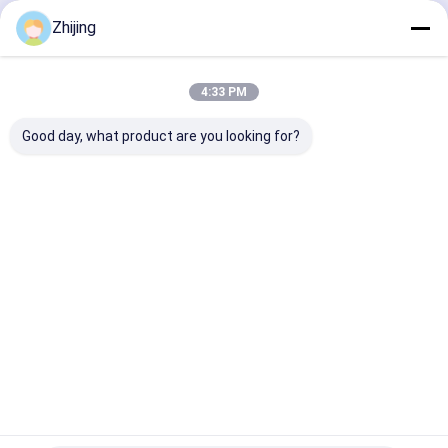
Lamette di macchine per la carta
Continua
Zhijing
Lamette di taglio rotonde
Scele di carburo di tungsteno
4:33 PM
Le Nostre Categorie
macchine per la lavorazione dei materiali plastici
Good day, what product are you looking for?
Lame da taglio su misura
Coltelli e lame industriali
Borsa ex per
Lampi di
Collare per
Lama della
la macchina
sigillamento
macchine di
macchina
di
dei vassoi
confezionam
imballatri
imballaggio
ento
Casa
Circa noi
Contattaci
Desktop Site
Mappa del sito
Politica sulla privacy
Qualità
Borsa ex per la macchina di imballaggio
Fabbrica