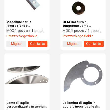
Macchine per la
OEM Carburo di
lavorazione e
tungsteno Lama
l'imballaggio del latte
circolare Lama di taglio
MOQ:
1 pezzo / 1 coppia / 1 set
MOQ:
1 pezzo / 1 coppia / 1 set
rotonda Dimensioni
Prezzo:
Negoziabile
Prezzo:
Negoziabile
personalizzate
Miglior
Contatto
Miglior
Contatto
prezzo
prezzo
Casa.
Prodotti
Video
Di Noi
Lame di taglio
La lamina di taglio in
personalizzata in acciaio
acciaio inossidabile di