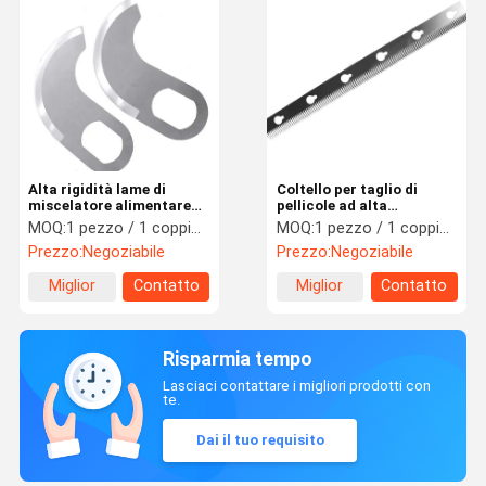
Alta rigidità lame di
Coltello per taglio di
miscelatore alimentare
pellicole ad alta
lame di macinazione di
efficienza Lame della
MOQ:
1 pezzo / 1 coppia / 1 set
MOQ:
1 pezzo / 1 coppia / 1 set
carne resistenza
macchina di imballaggio
Prezzo:
Negoziabile
Prezzo:
Negoziabile
all'usura
HRC65-HRC75
Miglior
Contatto
Miglior
Contatto
prezzo
prezzo
Risparmia tempo
Lasciaci contattare i migliori prodotti con
te.
Dai il tuo requisito