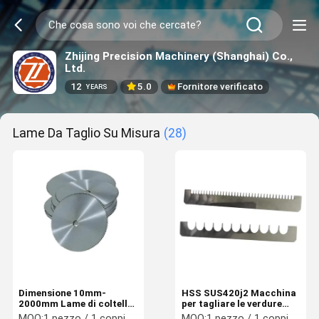
Zhijing Precision Machinery (Shanghai) Co.,
Ltd.
12
5.0
Fornitore verificato
YEARS
Lame Da Taglio Su Misura
(28)
Dimensione 10mm-
HSS SUS420j2 Macchina
2000mm Lame di coltello
per tagliare le verdure
dentate Lamelle di taglio
Lama per stringhe come
MOQ:
1 pezzo / 1 coppia / 1 set
MOQ:
1 pezzo / 1 coppia / 1 set