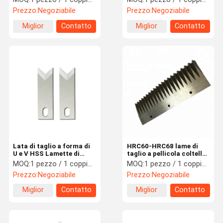
circolari Super durezza
taglio delle verdure
Prezzo:
Negoziabile
Prezzo:
Negoziabile
Miglior
Contatto
Miglior
Contatto
prezzo
prezzo
Lata di taglio a forma di
HRC60-HRC68 lame di
U e V HSS Lamette di
taglio a pellicola coltello
taglio a filo industriale ad
di taglio a zigzag M2
MOQ:
1 pezzo / 1 coppia / 1 set
MOQ:
1 pezzo / 1 coppia / 1 set
alta precisione
acciaio ad alta velocità
Prezzo:
Negoziabile
Prezzo:
Negoziabile
Miglior
Contatto
Miglior
Contatto
prezzo
prezzo