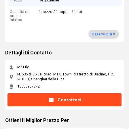
Prezzo
Negoziabile
Quantità di
1 pezzo / 1 coppia / 1 set
ordine
minimo
Osservi più
Dettagli Di Contatto
Mr. Lily
N. 535 di Lixue Road, Malu Town, distretto di Jiading, PC.
201801, Shanghai della Cina
13585957372
Contattaci
Ottieni Il Miglior Prezzo Per