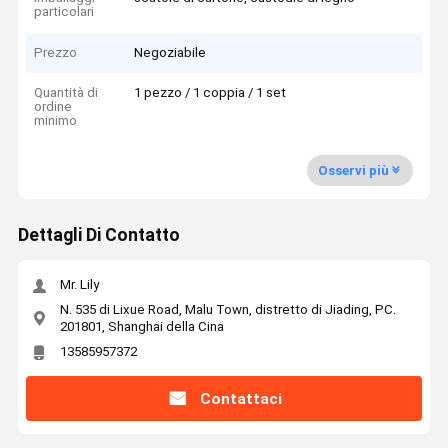
particolari
Prezzo
Negoziabile
Quantità di
1 pezzo / 1 coppia / 1 set
ordine
minimo
Osservi più
Dettagli Di Contatto
Mr. Lily
N. 535 di Lixue Road, Malu Town, distretto di Jiading, PC.
201801, Shanghai della Cina
13585957372
Contattaci