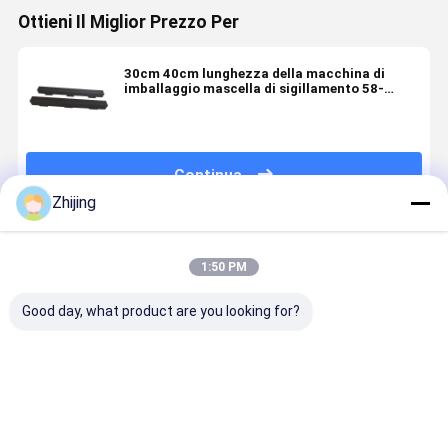
Ottieni Il Miglior Prezzo Per
30cm 40cm lunghezza della macchina di
imballaggio mascella di sigillamento 58-
62HRC parti di sigillatore alimentare
Continua
Zhijing
Prodotti Raccomandati
1:50 PM
Good day, what product are you looking for?
Macchine di
Macchine per
Nuova
Mascella d
imballaggio
l'imballaggio
macchina di
sigillamen
verticale
Euro Slot
imballaggio
per macch
sigillatura
orizzontale
di
mascella
con mascelle
imballaggi