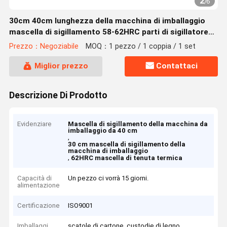
2
/
6
30cm 40cm lunghezza della macchina di imballaggio
mascella di sigillamento 58-62HRC parti di sigillatore
alimentare
Prezzo：Negoziabile
MOQ：1 pezzo / 1 coppia / 1 set
Miglior prezzo
Contattaci
Descrizione Di Prodotto
Evidenziare
Mascella di sigillamento della macchina da
imballaggio da 40 cm
,
30 cm mascella di sigillamento della
macchina di imballaggio
,
62HRC mascella di tenuta termica
Capacità di
Un pezzo ci vorrà 15 giorni.
alimentazione
Certificazione
ISO9001
Imballaggi
scatole di cartone, custodie di legno