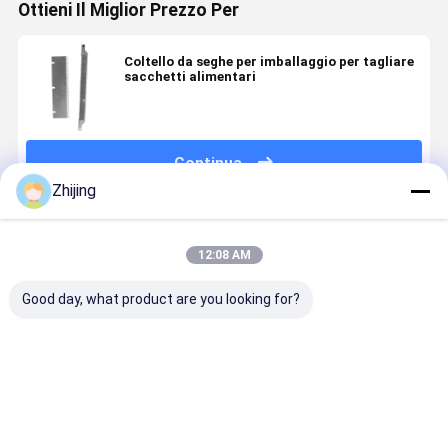
Ottieni Il Miglior Prezzo Per
Coltello da seghe per imballaggio per tagliare
sacchetti alimentari
Continua
Zhijing
Prodotti Raccomandati
12:08 AM
Good day, what product are you looking for?
Lama da
HSS coltello
Lame dentate
Coltello
taglio per
Zig Zag per
in HSS per
industriale
l'industria
macchine di
macchine
seghettato
cartaria in
imballaggio
confezionatrici
zig zag pe
HSS, HRC60-
Durezza
alimentari
macchine
Miglior prezzo
Miglior prezzo
Miglior prezzo
Miglior pr