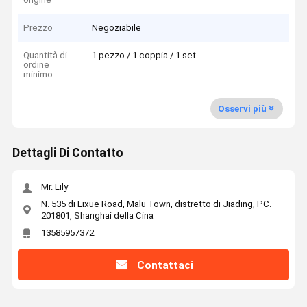
Prezzo
Negoziabile
Quantità di
1 pezzo / 1 coppia / 1 set
ordine
minimo
Osservi più
Dettagli Di Contatto
Mr. Lily
N. 535 di Lixue Road, Malu Town, distretto di Jiading, PC.
201801, Shanghai della Cina
13585957372
Contattaci