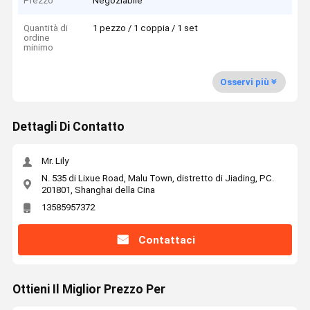
Prezzo
Negoziabile
Quantità di
1 pezzo / 1 coppia / 1 set
ordine
minimo
Osservi più
Dettagli Di Contatto
Mr. Lily
N. 535 di Lixue Road, Malu Town, distretto di Jiading, PC.
201801, Shanghai della Cina
13585957372
Contattaci
Ottieni Il Miglior Prezzo Per